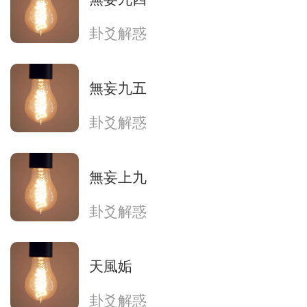
卦爻解惑
無妄九五
卦爻解惑
無妄上九
卦爻解惑
天風姤
卦爻解惑