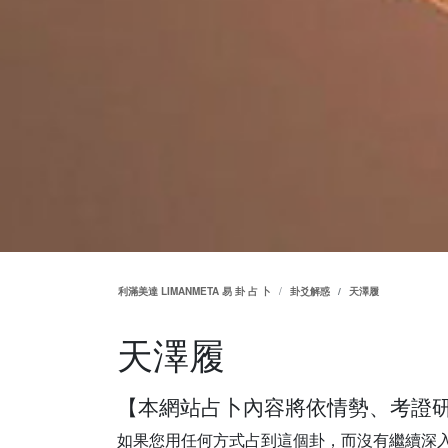
利滿美達 LIMANMETA 易 卦 占 卜
卦爻解惑
天澤履
天澤履
【本網站占卜內容將依情勢、考證
如果您用任何方式占到這個卦，而沒有繼續深