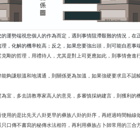
您的運勢端視您個人的作為而定，遇到事情阻滯艱難的情況，在
處理，化解的機率較高；反之，如果您要強出頭，則可能自惹事
柔克剛的哲理，用禮待人，尤其是對上司更應如此，則事情會進
好能夠謙順溫和地溝通，則關係更為加溫，如果強硬要求且不認
度為宜，多去請教專家高人的意見，多審慎採納建言，則獲利的
所使用的是比先天八卦更早的彝族八卦的卦序，再經過時間軸線
派只口傳不書寫的秘傳水法相符，再利用彝族占卜師常用的三合