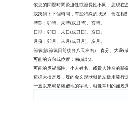
依您的問題時間緊迫性或漫長性不同，您現在
或跨到下下個時間，有些特殊的狀況，會在相
時刻：卯時、未時
(
或丑時
)
、亥時。
日期：卯日、未日
(
或丑日
)
、亥日。
月份：卯月、未月
(
或丑月
)
、亥月。
節氣
(
該節氣日前後各八天左右
)
：
春分、大暑(
可能的方向或位置：南(
或北)
。
可能的災禍屬性、小人姓名、或貴人姓名的跡象
這棟大樓是履，履的金文形狀就是左邊用腳行
一直以來就是腳踏地的字意，就像常用的如履