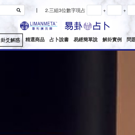
|
2.三組3位數字現占
+
+
精選商品
占卜說書
易經簡單說
解卦實例
問
卦爻解惑