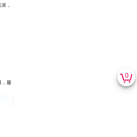
結束，
0
履，履