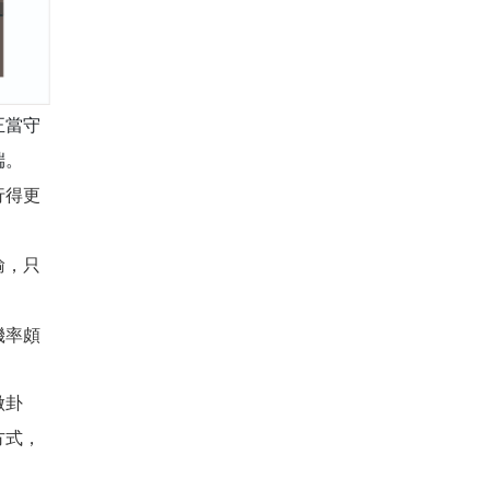
正當守
端。
行得更
輸，只
機率頗
做卦
方式，