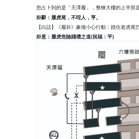
您占卜到的是「天澤履」，整棟大樓的上半部
卦辭：履虎尾，不咥人，亨。
【白話】《履卦》象徵小心行動：踏住老虎尾
卦意：
履虎危險踐禮之道(
祝福：平)