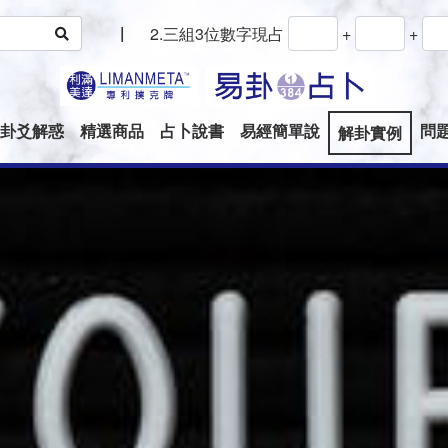
|
2.三組3位數字現占
+
+
卦爻解惑
精選商品
占卜說書
易經簡單說
問
解卦實例