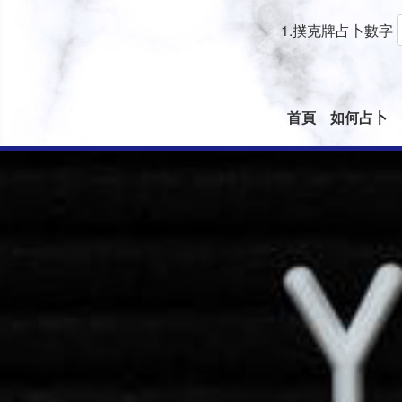
1.撲克牌占卜數字
首頁
如何占卜