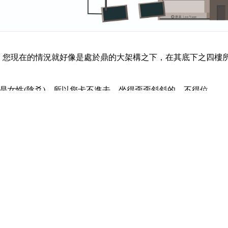
，您現在的情況就好像是處於鼎的大架構之下，在其底下之四樓
是女性(
陰爻)
，所以您卡不進去，坐得歪歪斜斜的，不得位。
是女性，和您四樓異性相吸，一樓是會幫您四樓的。
樓男性鄰近五樓君王，也是一位大臣，這就遇到了一個問題，您
一樓女性，但是您四樓男性坐得歪歪斜斜的，做事情的實力不足
；這就好像是一直放食物進入鼎內，鼎終於不勝負荷而折斷了鼎
傾倒出來了，鼎身被玷污看似齷齪，凶險。