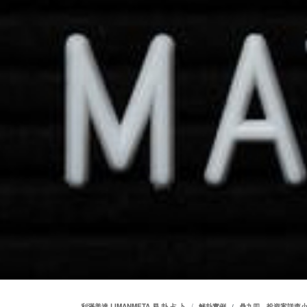
利滿美達 LIMANMETA 易 卦 占 卜
解卦實例
鼎九四，投資案詳查