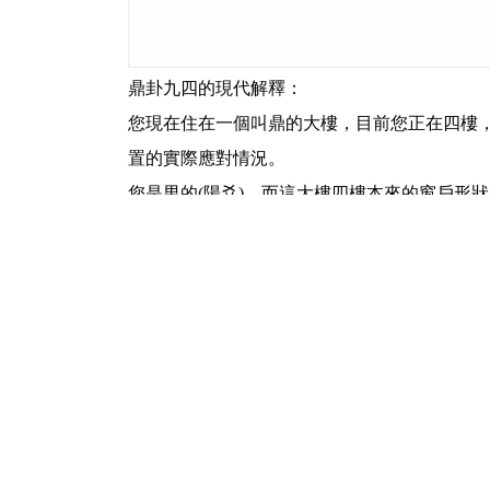
鼎卦九四的現代解釋：
您現在住在一個叫鼎的大樓，目前您正在四樓
置的實際應對情況。
您是男的(
陽爻)
，而這大樓四樓本來的窗戶形狀
四樓本來就會和一樓相互溝通協調，現在一樓
您四樓男性本身就位於上半部最下偏位，您四
性一方面要侍奉五樓君王，另一方面還要支援
大喜功，自己包攬了這麼多事，終於無法勝任
得鼎內的美味佳餚散落滿地。
所以爻辭才會寫著：
九四：鼎折足，覆公餗，其形渥，凶。
【白話】九四，鼎腳折斷了，王公鼎裡的美食