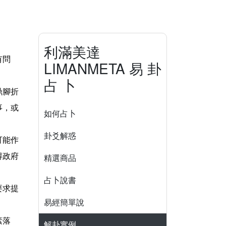
利滿美達
有問
LIMANMETA 易 卦
占 卜
鼎腳折
事，或
如何占卜
卦爻解惑
可能作
得政府
精選商品
占卜說書
要求提
易經簡單說
素落
解卦實例