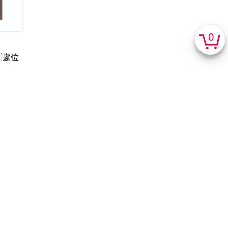
0
所處位
四樓男
，又好
足，使